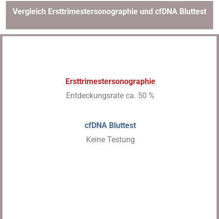
Vergleich Ersttrimestersonographie und cfDNA Bluttest
A) Schwere körperliche Fehlbildungen
Ersttrimestersonographie
Entdeckungsrate ca. 50 %
cfDNA Bluttest
Keine Testung
B) Risikoberechnung für
Schwangerschaftskomplikationen
Präeklampsie